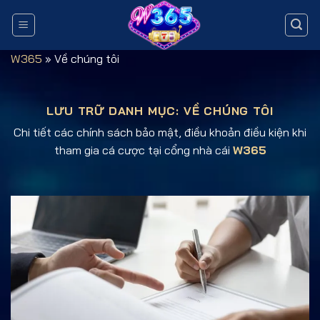
Chuyển
đến
nội
W365
»
Về chúng tôi
dung
LƯU TRỮ DANH MỤC:
VỀ CHÚNG TÔI
Chi tiết các chính sách bảo mật, điều khoản điều kiện khi
tham gia cá cược tại cổng nhà cái
W365