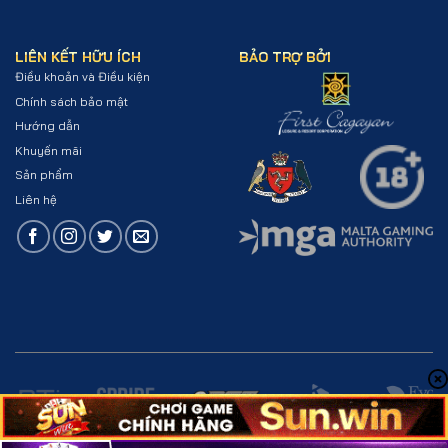
LIÊN KẾT HỮU ÍCH
BẢO TRỢ BỞI
Điều khoản và Điều kiện
Chính sách bảo mật
Hướng dẫn
Khuyến mãi
Sản phẩm
Liên hệ