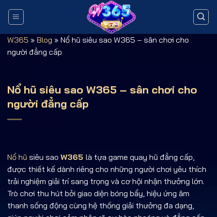
Chuyển
đến
nội
W365
»
Blog
»
Nổ hũ siêu sao W365 – sân chơi cho
dung
người đẳng cấp
Nổ hũ siêu sao W365 – sân chơi cho
người đẳng cấp
Nổ hũ
siêu sao
W365
là tựa game quay hũ đẳng cấp,
được thiết kế dành riêng cho những người chơi yêu thích
trải nghiệm giải trí sang trọng và cơ hội nhận thưởng lớn.
Trò chơi thu hút bởi giao diện bóng bẩy, hiệu ứng âm
thanh sống động cùng hệ thống giải thưởng đa dạng,