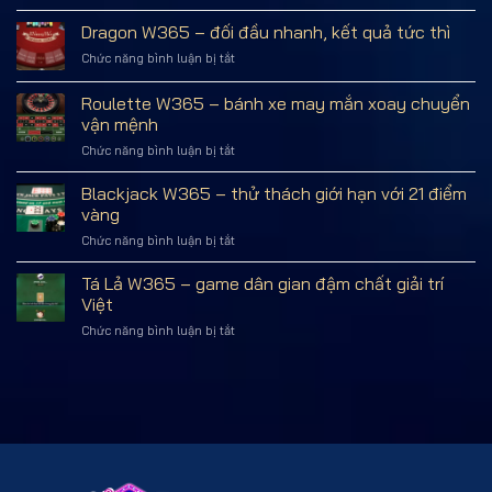
Nổ
cơ
may
hũ
Dragon W365 – đối đầu nhanh, kết quả tức thì
hội
mắn
bắn
đổi
Chức năng bình luận bị tắt
ở
cá
đời
Dragon
W365
trong
W365
Roulette W365 – bánh xe may mắn xoay chuyển
–
một
–
vừa
vận mệnh
lần
đối
săn
quay
Chức năng bình luận bị tắt
ở
đầu
cá
Roulette
nhanh,
vừa
W365
kết
Blackjack W365 – thử thách giới hạn với 21 điểm
trúng
–
quả
vàng
thưởng
bánh
tức
cực
Chức năng bình luận bị tắt
ở
xe
thì
lớn
Blackjack
may
W365
Tá Lả W365 – game dân gian đậm chất giải trí
mắn
–
xoay
Việt
thử
chuyển
Chức năng bình luận bị tắt
ở
thách
vận
Tá
giới
mệnh
Lả
hạn
W365
với
–
21
game
điểm
dân
vàng
gian
đậm