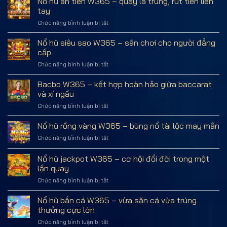
Nổ hũ ăn tiền W365 – quay là trúng, rút tiền liền
tay
Chức năng bình luận bị tắt
ở
Nổ
hũ
Nổ hũ siêu sao W365 – sân chơi cho người đẳng
ăn
cấp
tiền
Chức năng bình luận bị tắt
ở
W365
Nổ
–
hũ
Bacbo W365 – kết hợp hoàn hảo giữa baccarat
quay
siêu
là
và xí ngầu
sao
trúng,
Chức năng bình luận bị tắt
ở
W365
rút
Bacbo
–
tiền
W365
Nổ hũ rồng vàng W365 – bùng nổ tài lộc may mắn
sân
liền
–
chơi
tay
Chức năng bình luận bị tắt
ở
kết
cho
Nổ
hợp
người
hũ
Nổ hũ jackpot W365 – cơ hội đổi đời trong một
hoàn
đẳng
rồng
hảo
lần quay
cấp
vàng
giữa
Chức năng bình luận bị tắt
ở
W365
baccarat
Nổ
–
và
hũ
bùng
Nổ hũ bắn cá W365 – vừa săn cá vừa trúng
xí
jackpot
nổ
thưởng cực lớn
ngầu
W365
tài
Chức năng bình luận bị tắt
ở
–
lộc