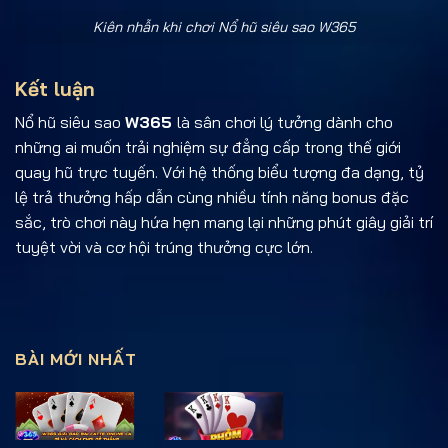
Kiên nhẫn khi chơi Nổ hũ siêu sao W365
Kết luận
Nổ hũ siêu sao
W365
là sân chơi lý tưởng dành cho
những ai muốn trải nghiệm sự đẳng cấp trong thế giới
quay hũ trực tuyến. Với hệ thống biểu tượng đa dạng, tỷ
lệ trả thưởng hấp dẫn cùng nhiều tính năng bonus đặc
sắc, trò chơi này hứa hẹn mang lại những phút giây giải trí
tuyệt vời và cơ hội trúng thưởng cực lớn.
BÀI MỚI NHẤT