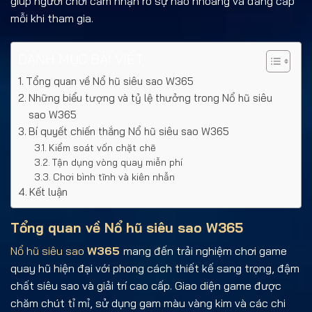
giúp người chơi cảm nhận rõ sự hào nhoáng và đẳng cấp
mỗi khi tham gia.
DANH MỤC BÀI VIẾT
Tổng quan về Nổ hũ siêu sao W365
Những biểu tượng và tỷ lệ thưởng trong Nổ hũ siêu
sao W365
Bí quyết chiến thắng Nổ hũ siêu sao W365
Kiểm soát vốn chặt chẽ
Tận dụng vòng quay miễn phí
Chơi bình tĩnh và kiên nhẫn
Kết luận
Tổng quan về Nổ hũ siêu sao W365
Nổ hũ siêu sao
W365
mang đến trải nghiệm chơi game
quay hũ hiện đại với phong cách thiết kế sang trọng, đậm
chất siêu sao và giải trí cao cấp. Giao diện game được
chăm chút tỉ mỉ, sử dụng gam màu vàng kim và các chi