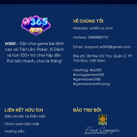
dân
vàng
gian
đậm
chất
VỀ CHÚNG TÔI
giải
Website: w365.us.com
trí
Việt
Hotline:
0986683751
W365
– Sân chơi game bài đỉnh
Email:
support.w365@gmail.com
cao với Tiến Lên, Poker, Xì Dách
và hơn 100+ trò chơi hấp dẫn.
Địa chỉ:
39 Mai Chí Thọ, Quận 2, TP
Thủ Đức, Việt Nam
Rút tiền nhanh, chơi là thắng!
Hashtag: #w365
#conggamew365
#gamebaiw365
#gamebaidoithuong
LIÊN KẾT HỮU ÍCH
BẢO TRỢ BỞI
Điều khoản và Điều kiện
Chính sách bảo mật
Hướng dẫn