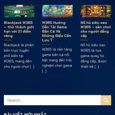
Blackjack W365
W365 Hướng
Nổ hũ siêu sao
– thử thách giới
Dẫn Tải Game
W365 – sân chơi
hạn với 21 điểm
Bắn Cá Và
cho người đẳng
vàng
Những Điều Cần
cấp
Lưu Ý
Blackjack là phiên
Nổ hũ siêu sao
W365 là nền tảng
bản trực tuyến
W365 là tựa
game bắn cá nổi
phổ biến tại
game quay hũ
bật mang đến trải
W365, mang đến
đẳng cấp, được
nghiệm chơi game
cho người chơi [...]
thiết kế [...]
[...]
BÀI VIẾT MỚI NHẤT