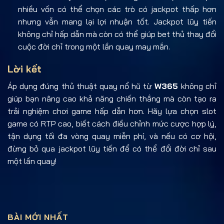
nhiều vốn có thể chọn các trò có jackpot thấp hơn
nhưng vẫn mang lại lợi nhuận tốt. Jackpot lũy tiến
không chỉ hấp dẫn mà còn có thể giúp bet thủ thay đổi
cuộc đời chỉ trong một lần quay may mắn.
Lời kết
Áp dụng đúng thủ thuật quay nổ hũ từ
W365
không chỉ
giúp bạn nâng cao khả năng chiến thắng mà còn tạo ra
trải nghiệm chơi game hấp dẫn hơn. Hãy lựa chọn slot
game có RTP cao, biết cách điều chỉnh mức cược hợp lý,
tận dụng tối đa vòng quay miễn phí, và nếu có cơ hội,
đừng bỏ qua jackpot lũy tiến để có thể đổi đời chỉ sau
một lần quay!
BÀI MỚI NHẤT