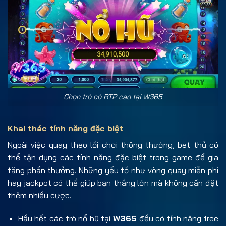
Chọn trò có RTP cao tại W365
Khai thác tính năng đặc biệt
Ngoài việc quay theo lối chơi thông thường, bet thủ có
thể tận dụng các tính năng đặc biệt trong game để gia
tăng phần thưởng. Những yếu tố như vòng quay miễn phí
hay jackpot có thể giúp bạn thắng lớn mà không cần đặt
thêm nhiều cược.
Hầu hết các trò nổ hũ tại
W365
đều có tính năng free