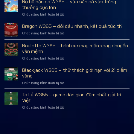
bùng
Nổ hũ bắn cá W365 – vừa săn cá vừa trúng
xí
jackpot
nổ
thưởng cực lớn
ngầu
W365
tài
Chức năng bình luận bị tắt
ở
–
lộc
Nổ
cơ
may
hũ
Dragon W365 – đối đầu nhanh, kết quả tức thì
hội
mắn
bắn
đổi
Chức năng bình luận bị tắt
ở
cá
đời
Dragon
W365
trong
W365
Roulette W365 – bánh xe may mắn xoay chuyển
–
một
–
vừa
vận mệnh
lần
đối
săn
quay
Chức năng bình luận bị tắt
ở
đầu
cá
Roulette
nhanh,
vừa
W365
kết
Blackjack W365 – thử thách giới hạn với 21 điểm
trúng
–
quả
vàng
thưởng
bánh
tức
cực
Chức năng bình luận bị tắt
ở
xe
thì
lớn
Blackjack
may
W365
Tá Lả W365 – game dân gian đậm chất giải trí
mắn
–
xoay
Việt
thử
chuyển
Chức năng bình luận bị tắt
ở
thách
vận
Tá
giới
mệnh
Lả
hạn
W365
với
–
21
game
điểm